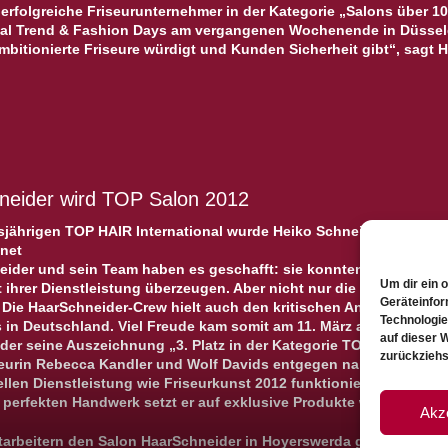
erfolgreiche Friseurunternehmer in der Kategorie „Salons über 10
ional Trend & Fashion Days am vergangenen Wochenende in Düsseld
ambitionierte Friseure würdigt und Kunden Sicherheit gibt“, sagt 
neider wird TOP Salon 2012
sjährigen TOP HAIR International wurde Heiko Schneider in der Kat
net
eider und sein Team haben es geschafft: sie konnten die unabhän
Um dir ein 
t ihrer Dienstleistung überzeugen. Aber nicht nur die Jury hat der
Geräteinfor
Die HaarSchneider-Crew hielt auch den kritischen Anforderungen 
Technologie
 in Deutschland. Viel Freude kam somit am 11. März auf der Show
auf dieser 
er seine Auszeichnung „3. Platz in der Kategorie TOP Salon 2012
zurückziehs
eurin Rebecca Kandler und Wolf Davids entgegen nahm. Der Salo
llen Dienstleistung wie Friseurkunst 2012 funktioniert. Heiko Sc
erfekten Handwerk setzt er auf exklusive Produkte wie beispielsw
Akz
itarbeitern den Salon HaarSchneider in Hoyerswerda gründet. Acht