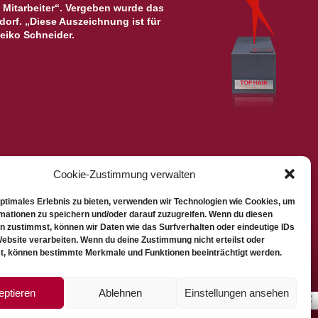
 Mitarbeiter“. Vergeben wurde das
orf. „Diese Auszeichnung ist für
Heiko Schneider.
egorie „über 10 Mitarbeiter“ mit dem dritten Platz
Cookie-Zustimmung verwalten
gige Jury mit ihrem Konzept, dem wirtschaftlichen Erfolg und
optimales Erlebnis zu bieten, verwenden wir Technologien wie Cookies, um
 TOP Salon 2012 in der Kategorie „über 10 Mitarbeiter“ für sich
mationen zu speichern und/oder darauf zuzugreifen. Wenn du diesen
der Testkunden absolut stand und zählt somit zu den drei
n zustimmst, können wir Daten wie das Surfverhalten oder eindeutige IDs
bühne der TOP HAIR in Düsseldorf auf, als das Team
Website verarbeiten. Wenn du deine Zustimmung nicht erteilst oder
, über 10 Mitarbeiter“ persönlich von TOP HAIR-
t, können bestimmte Merkmale und Funktionen beeinträchtigt werden.
n aus Hoyerswerda zeigt mit seinem Engagement und seiner
hneider ist überzeugt, von dem was er seinen Kunden bietet.
eise TIGI Haircare, die beste Ergebnisse garantieren.
eptieren
Ablehnen
Einstellungen ansehen
 Jahre später besteht das Team aus stolzen 20 Mitarbeitern,