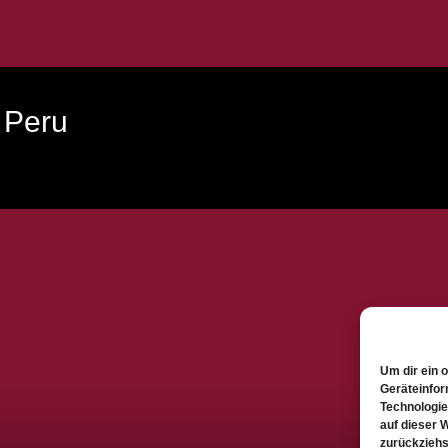
 Peru
Um dir ein 
Geräteinfor
Technologie
auf dieser 
zurückziehs