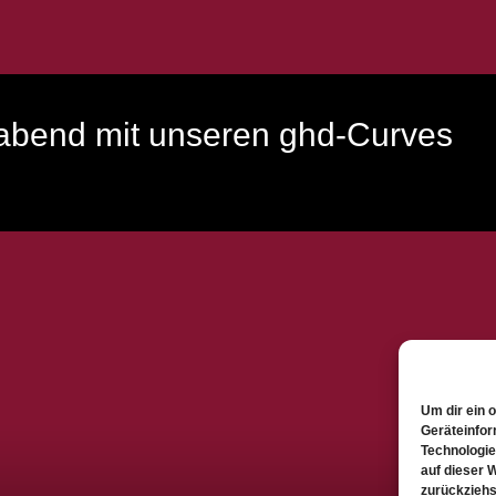
abend mit unseren ghd-Curves
Um dir ein 
Geräteinfor
Technologie
auf dieser 
zurückziehs