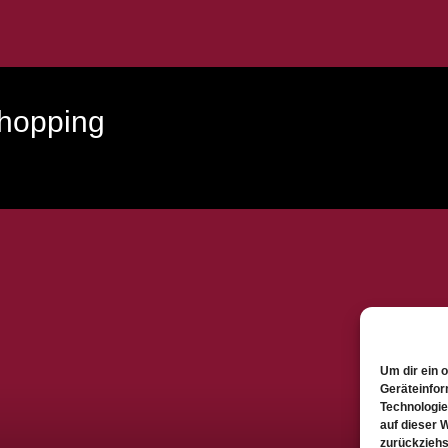
shopping
Um dir ein 
Geräteinfor
Technologie
auf dieser 
zurückziehs